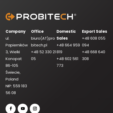
Company
Office
Domestic
Export Sales
ul.
biuro(AT)pro
Sales
+48 608 055
Papierników
bitech.pl
+48 664 959
094
3, Wielki
+48 52 330 21
819
+48 668 640
Konopat
05
+48 602 561
308
86-105
773
Świecie,
Poland
NIP: 559 183
56 08